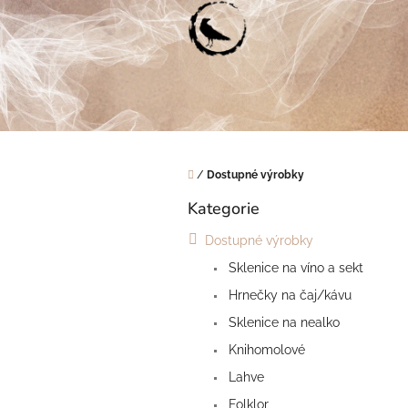
Přejít
na
obsah
Domů
/
Dostupné výrobky
P
Kategorie
o
Přeskočit
s
kategorie
Dostupné výrobky
t
r
Sklenice na víno a sekt
a
Hrnečky na čaj/kávu
n
Sklenice na nealko
n
í
Knihomolové
p
Lahve
a
Folklor