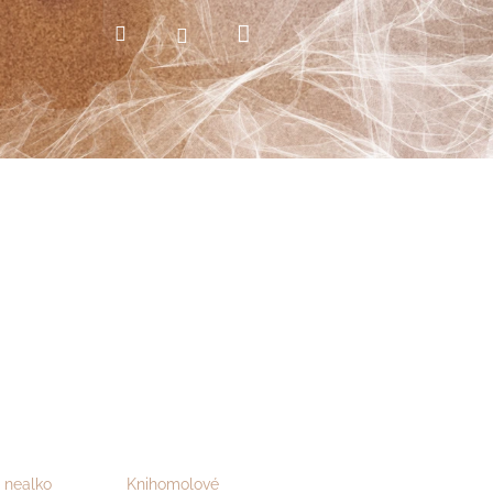
Nákupní
Hledat
Přihlášení
košík
 nealko
Knihomolové