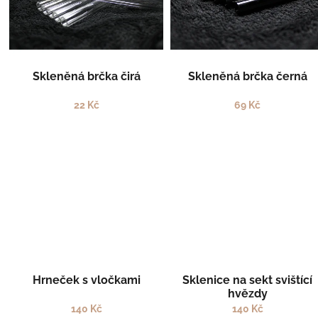
s
k
p
t
r
ů
o
d
Skleněná brčka čirá
Skleněná brčka černá
u
k
22 Kč
69 Kč
t
ů
Hrneček s vločkami
Sklenice na sekt svištící
hvězdy
140 Kč
140 Kč