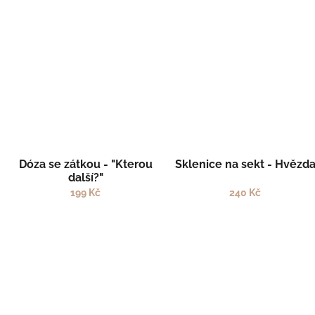
Dóza se zátkou - "Kterou
Sklenice na sekt - Hvězd
další?"
199 Kč
240 Kč