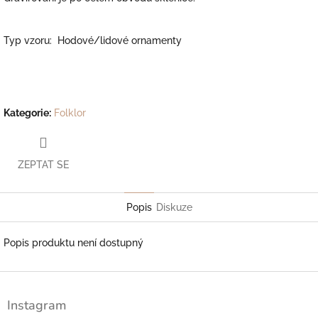
Typ vzoru: Hodové/lidové ornamenty
Kategorie
:
Folklor
ZEPTAT SE
Popis
Diskuze
Popis produktu není dostupný
Z
á
Instagram
p