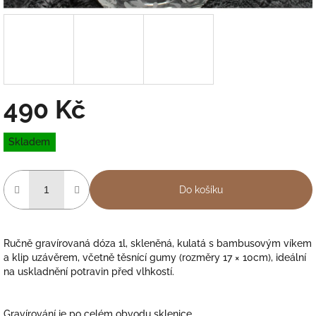
490 Kč
Měrná
Skladem
cena:
Do košíku
Ručně gravírovaná dóza 1l, skleněná, kulatá s bambusovým víkem
a klip uzávěrem, včetně těsnící gumy (rozměry 17 × 10cm), ideální
na uskladnění potravin před vlhkostí.
Gravírování je po celém obvodu sklenice.