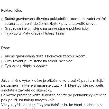
Pokladnička
:
Ručně gravírovaná dřevěná pokladnička 10x10cm, zadní vnitřní
strana zabarvená do černa, zbytek povrchu světlé dřevo.
Gravírování je umístěno na pravé straně pokladničky.
Typ vzoru: Malý dráček hlídající knihy
Dóza
:
Ručně gravírovaná dóza s korkovou zátkou 8x9cm.
Gravírování je umístěno na středu sklenice.
Typ vzoru: Nápis
"Booklist"
Jak zmíněno výše, k dóze je přiloženo 30 proužků papíru imitující
pergamen, na které si napíšete tituly knih které by jste rádi četli,
smotáte a zavřete do skleničky.
Po každé přečtené knize si vložíte peníze do pokladničky které se
pak použijí na nákup nových knih.
Vždy když budete chtít vybrat další knihu ke čtení, nechte to na