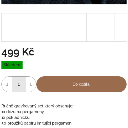
499 Kč
Měrná
Skladem
cena:
Do košíku
Ručně gravírovaný set který obsahuje:
1x dózu na pergameny
1x pokladničku
30 proužků papíru imitující pergamen