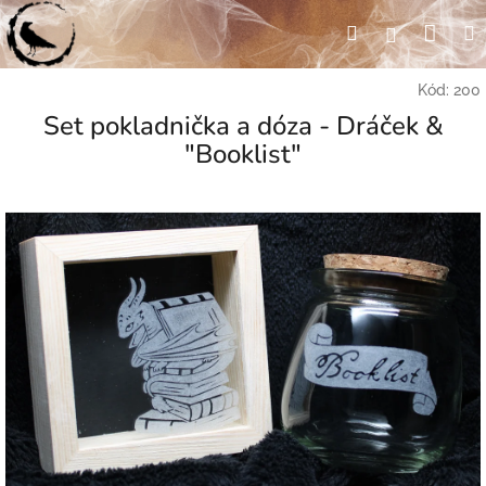
Přejít
Nák
Hledat
Přihlášení
na
obsah
koší
Kód:
200
Set pokladnička a dóza - Dráček &
"Booklist"