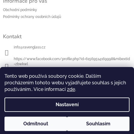
Informace pro vás
Obchodní podmínky
Podmínky ochrany osobních údajů
Kontakt
info
@
ravenglass.cz
https://www.facebook.com/profile.php?id=61569514169998&mibextid
=zbwkwl
Tento web používá soubory cookie. Dalším
ravenglasscz
procházením tohoto webu vyjadřujete souhlas s jejich
používáním.. Více informací
zde
.
Přijímáme online platby
Nastavení
Odmítnout
Souhlasím
Copyright 2026
RavenGlass
. Všechna práva vyhrazena.
Vytvořil Shoptet