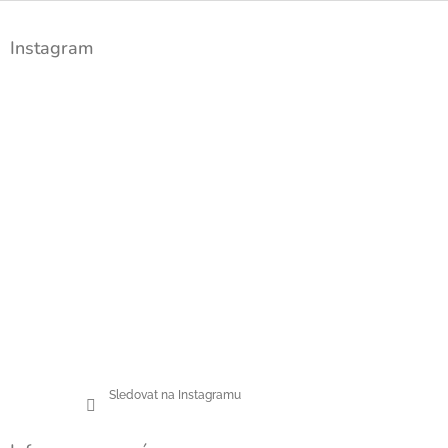
Z
á
Instagram
p
a
t
í
Sledovat na Instagramu