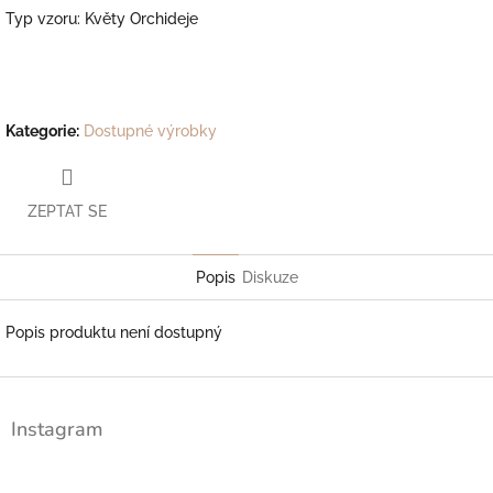
Typ vzoru: Květy Orchideje
Kategorie
:
Dostupné výrobky
ZEPTAT SE
Popis
Diskuze
Popis produktu není dostupný
Z
á
Instagram
p
a
t